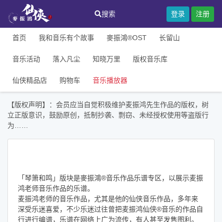
搜索
登录
注册
首页
我和音乐有个故事
麥振鴻®OST
长留山
音乐活动
落入凡尘
知晓万里
版权音乐库
仙侠精品店
购物车
音乐播放器
【版权声明】：会员应当自觉积极维护麦振鸿先生作品的版权，树
立正版意识，鼓励原创，抵制抄袭、剽窃、未经授权使用等盗版行
为……
「琴箫和鸣」版块是麥振鴻®音乐作品乐谱专区，以展示麦振
鸿老师音乐作品的乐谱。
麦振鸿老师的音乐作品，尤其是他的仙侠音乐作品，多年来
深受乐迷喜爱，不少乐迷过往曾把麦振鸿仙侠®音乐的作品自
行进行编谱，乐谱在网络上广为流传，有人甚至发售图利。