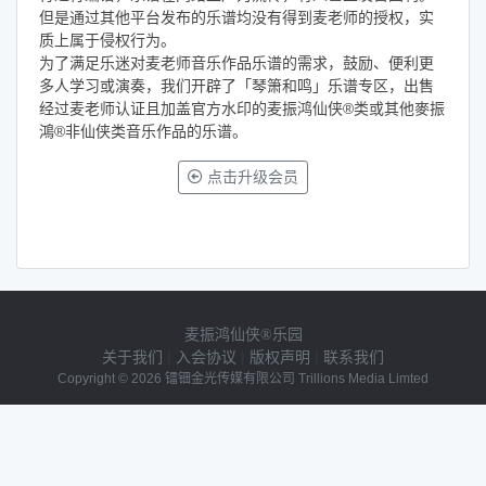
但是通过其他平台发布的乐谱均没有得到麦老师的授权，实
质上属于侵权行为。
为了满足乐迷对麦老师音乐作品乐谱的需求，鼓励、便利更
多人学习或演奏，我们开辟了「琴箫和鸣」乐谱专区，出售
经过麦老师认证且加盖官方水印的麦振鸿仙侠®类或其他麥振
鴻®非仙侠类音乐作品的乐谱。
点击升级会员
麦振鸿仙侠®乐园
关于我们
|
入会协议
|
版权声明
|
联系我们
Copyright © 2026 镭钿金光传媒有限公司 Trillions Media Limted