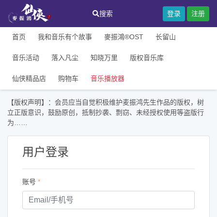
搜索
登录
注册
首页
我和音乐有个故事
麥振鴻®OST
长留山
音乐活动
落入凡尘
知晓万里
版权音乐库
仙侠精品店
购物车
音乐播放器
【版权声明】：会员应当自觉积极维护麦振鸿先生作品的版权，树
立正版意识，鼓励原创，抵制抄袭、剽窃、未经授权使用等盗版行
为……
用户登录
账号
*