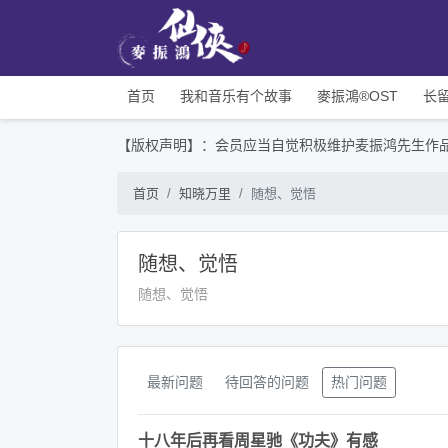
首页
我和音乐有个故事
麥振鴻®OST
长
【版权声明】：会员应当自觉积极维护麦振鸿先生作
首页
知晓万里
随想、觉悟
随想、觉悟
随想、觉悟
最新问题
待回答的问题
热门问题
十八年后再看周星驰《功夫》有感