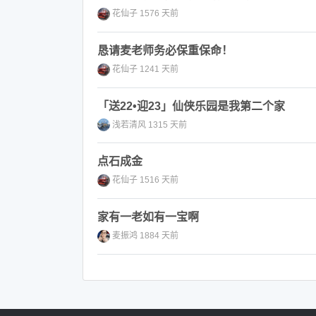
花仙子
1576 天前
恳请麦老师务必保重保命！
花仙子
1241 天前
「送22•迎23」仙侠乐园是我第二个家
浅若清风
1315 天前
点石成金
花仙子
1516 天前
家有一老如有一宝啊
麦振鸿
1884 天前