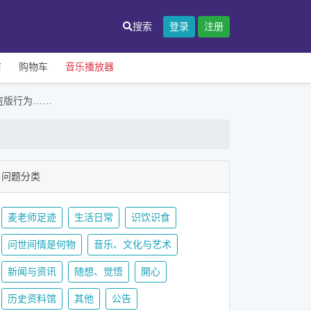
搜索
登录
注册
店
购物车
音乐播放器
盗版行为……
问题分类
麦老师足迹
生活日常
识饮识食
问世间情是何物
音乐、文化与艺术
新闻与资讯
随想、觉悟
開心
历史资料馆
其他
公告