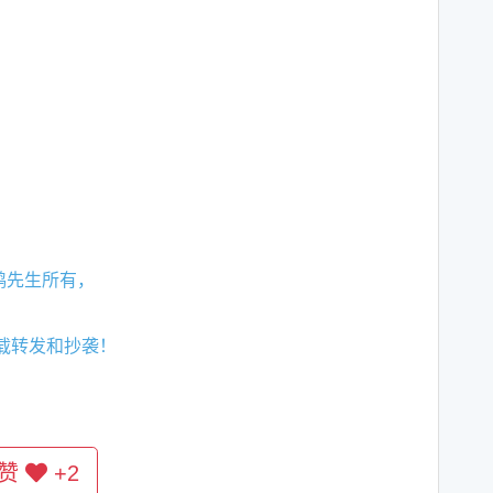
鸿先生所有，
载转发和抄袭！
赞
+2