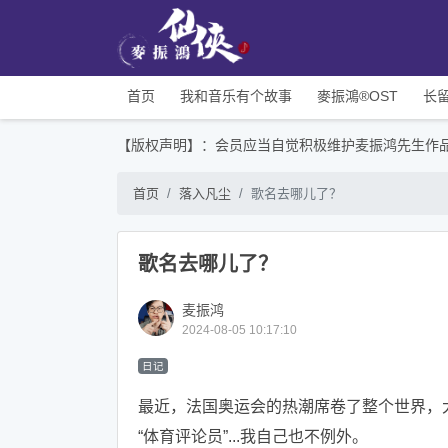
首页
我和音乐有个故事
麥振鴻®OST
长
【版权声明】：会员应当自觉积极维护麦振鸿先生作
首页
落入凡尘
歌名去哪儿了？
歌名去哪儿了？
麦振鸿
2024-08-05 10:17:10
日记
最近，法国奥运会的热潮席卷了整个世界，
“体育评论员”...我自己也不例外。