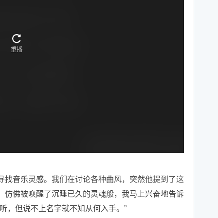
寻找音乐灵感。我们在讨论各种曲风，突然他提到了这
，仿佛被唤醒了沉睡已久的灵魂般，我马上兴奋地告诉
听，但说不上名字就不知从何入手。”