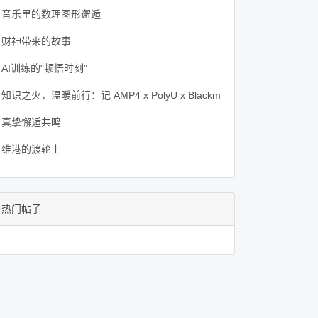
音乐里的数理图形邂逅
财神带来的故事
AI训练的"顿悟时刻"
知识之火，温暖前行：记 AMP4 x PolyU x Blackmagic
真挚懈逅共鸣
维港的渡轮上
热门帖子