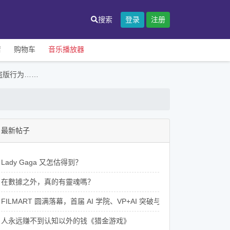
搜索
登录
注册
店
购物车
音乐播放器
盗版行为……
最新帖子
Lady Gaga 又怎估得到？
在數據之外，真的有靈魂嗎？
FILMART 圆满落幕，首届 AI 学院、VP+AI 突破与香港影视的 AI 新里程
人永远赚不到认知以外的钱《猎金游戏》