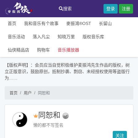
搜索
登录
注册
首页
我和音乐有个故事
麥振鴻®OST
长留山
音乐活动
落入凡尘
知晓万里
版权音乐库
仙侠精品店
购物车
音乐播放器
【版权声明】：会员应当自觉积极维护麦振鸿先生作品的版权，树
立正版意识，鼓励原创，抵制抄袭、剽窃、未经授权使用等盗版行
为……
首页
用户
同恕和
同恕和

懒的都不写签名
关注