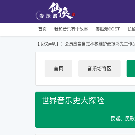
首页
我和音乐有个故事
麥振鴻®OST
长
【版权声明】：会员应当自觉积极维护麦振鸿先生作
首页
音乐培育区
世界音乐史大探险
民谣、民歌