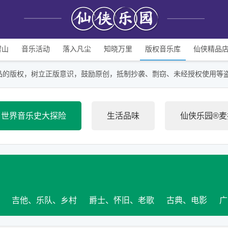
留山
音乐活动
落入凡尘
知晓万里
版权音乐库
仙侠精品
品的版权，树立正版意识，鼓励原创，抵制抄袭、剽窃、未经授权使用等
世界音乐史大探险
生活品味
仙侠乐园®
吉他、乐队、乡村
爵士、怀旧、老歌
古典、电影
广