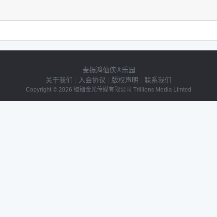
麦振鸿仙侠®乐园
关于我们
|
入会协议
|
版权声明
|
联系我们
Copyright © 2026 镭钿金光传媒有限公司 Trillions Media Limted