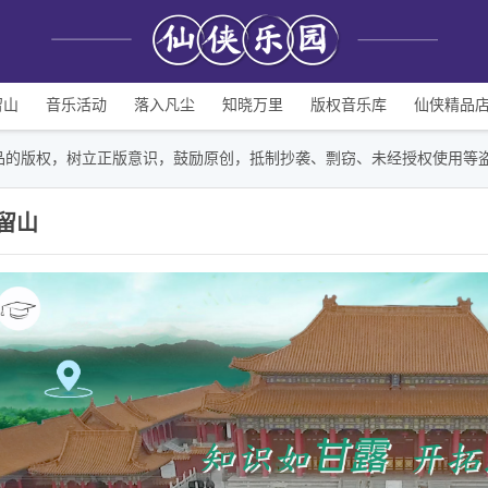
留山
音乐活动
落入凡尘
知晓万里
版权音乐库
仙侠精品
品的版权，树立正版意识，鼓励原创，抵制抄袭、剽窃、未经授权使用等
留山