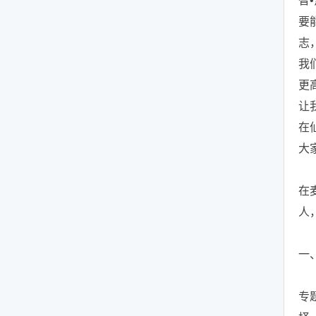
智
要
志
我
更
让
在
大
在
人
一
专