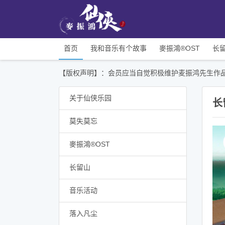
首页
我和音乐有个故事
麥振鴻®OST
长
【版权声明】：会员应当自觉积极维护麦振鸿先生作
关于仙侠乐园
长
莫失莫忘
麥振鴻®OST
长留山
音乐活动
落入凡尘