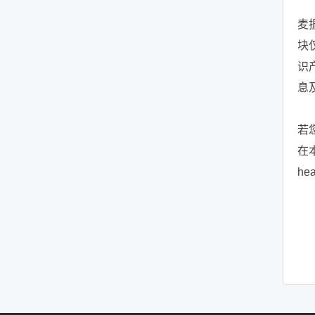
麦
块
识产
息
若
在
he