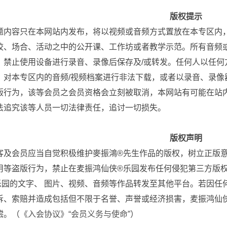
。
版权提示
题内容只在本网站内发布，将以视频或音频方式置放在本专区内
校、场合、活动之中的公开课、工作坊或者教学示范。所有音频或
，禁止使用设备进行录音、录像后保存及/或转发。任何人以任何
，对本专区内的音频/视频档案进行非法下载，或者以录音、录像
版行为，该等会员之会员资格会立刻被取消，本网站有可能在站
法追究该等人员一切法律责任，追讨一切损失。
版权声明
客及会员应当自觉积极维护麥振鴻®先生作品的版权，树立正版
用等盗版行为，禁止在麦振鸿仙侠®乐园发布任何侵犯第三方版
乐园的文字、 图片、视频、音频等作品转发至其他平台。若因任
诉、索赔并造成包括但不限于名誉、声誉或经济损害，麦振鸿仙
偿。（
《入会协议》“会员义务与使命”
）