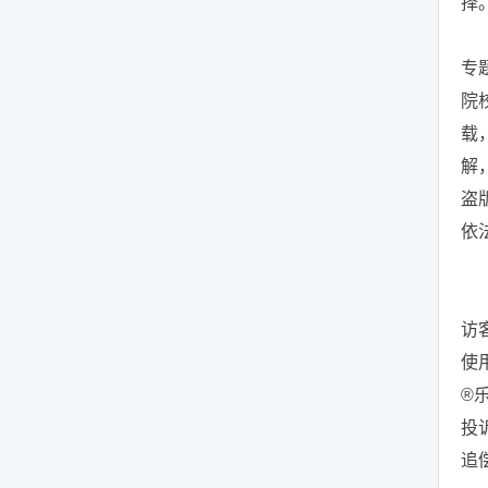
择
专
院
载
解
盗
依
访
使
®
投
追