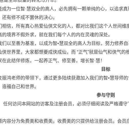
•慧是生命质量的转化与升华。
能成为一位智·慧双全的高人，必先拥有一颗单纯的心，以追求
，还有修不成不罢休的决心。
们相信，所有真心热爱仙侠文化的人，都对比我们这个人世间维
高的境界不假外求，就在我们每个人的内在灵魂的深处。
我们以至善为基准，以成为智•慧双全的高人为目标，努力修养自
仙侠世界里，大家都想要成侠成仙，而 “正气”就是仙气和侠气的
家在此结伴修炼，一起养正气、修至善，增长智·慧！
目标
麦振鸿老师的带领下，通过更多陆续获邀加入我们的智•慧导师的
，造福自己和世界。
参与守则
、 任何访问本网站的访客及注册会员，必须仔细阅读及严格遵守下
题内容分为免费类和收费类。收费类的只提供给注册会员。会员