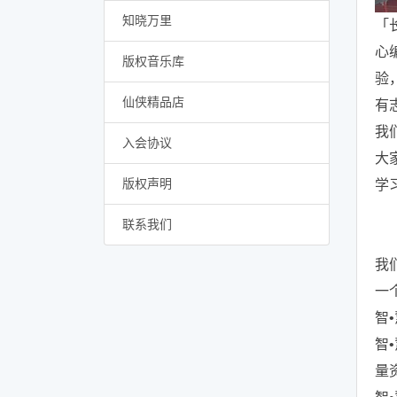
知晓万里
「
心
版权音乐库
验
仙侠精品店
有
我
入会协议
大
版权声明
学
联系我们
我
一
智
智
量