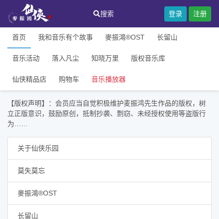
搜索
登录
注册
首页
我和音乐有个故事
麥振鴻®OST
长留山
音乐活动
落入凡尘
知晓万里
版权音乐库
仙侠精品店
购物车
音乐播放器
【版权声明】：会员应当自觉积极维护麦振鸿先生作品的版权，树
立正版意识，鼓励原创，抵制抄袭、剽窃、未经授权使用等盗版行
为……
关于仙侠乐园
莫失莫忘
麥振鴻®OST
长留山