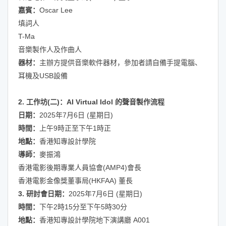
嘉賓：
Oscar Lee
填詞人
T-Ma
音樂製作人及作曲人
器材：
主辦方提供音樂軟件器材，參加者請自備手提電腦、
耳機及USB設備
2. 工作坊(二)：AI Virtual Idol 的聲音製作流程
日期：
2025年7月6日 (星期日)
時間：
上午9時正至下午1時正
地點：
香港知專設計學院
導師：
麥振鴻
香港電影後期專業人員協會(AMP4)會長
香港電影金像獎董事局(HKFAA) 董長
3. 研討會
日期：
2025年7月6日 (星期日)
時間：
下午2時15分至下午5時30分
地點：
香港知專設計學院地下演講廳 A001