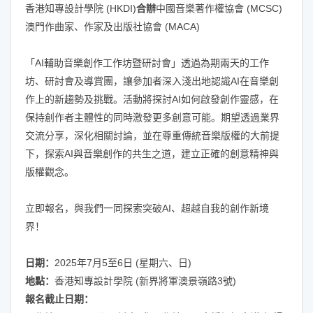
香港知專設計學院 (HKDI)
合辦
中國音樂著作權協會 (MCSC)
澳門作曲家、作家及出版社協會 (MACA)
「AI輔助音樂創作工作坊暨研討會」透過為期兩天的工作
坊、研討會及導賞團，讓參加者深入淺出地認識AI在音樂創
作上的新趨勢及挑戰。活動將探討AI如何啟發創作靈感，在
保持創作者主體性的同時激發更多創意可能。期望透過業界
交流分享，深化相關討論，並在尊重傳統音樂版權的大前提
下，探索AI與音樂創作的共生之道，建立正確的創意精神與
版權觀念。
立即報名，與我們一同探索突破AI、超越自我的創作新境
界！
日期：
2025年7月5至6日 (星期六、日)
地點：
香港知專設計學院 (新界將軍澳景嶺路3號)
報名截止日期：