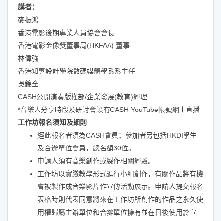
講者：
麥振鴻
香港電影後期專業人員協會會長
香港電影金像獎董事局(HKFAA) 董事
林偉強
香港知專設計學院數碼媒體學系系主任
吳錦全
CASH公開演奏版權部/企業發展(教育)經理
*音樂人分享時段及研討會設有CASH YouTube帳號網上直播
工作坊報名須知及細則
經此報名者須為CASH會員；參加者另包括HKDI學生
及合辦單位會員，總名額30位。
申請人須有音樂創作或製作相關經驗。
工作坊以實踐教學形式進行小組創作，有關作品將有機
會被製作成音樂影片作宣傳活動展示。申請人提交報名
表格時則代表同意將來在工作坊所創作的作品之永久使
用權歸屬主辦單位和合辦單位擁有並在日後使用於宣