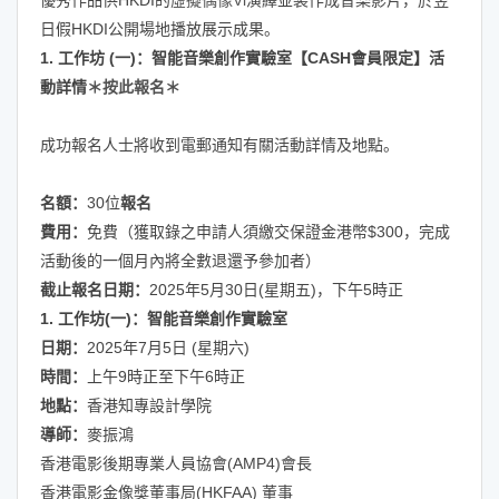
優秀作品供HKDI的
虛擬偶像Vi
演繹並製作成音樂影片，於翌
日假HKDI公開場地播放展示成果。
1. 工作坊 (一)：智能音樂創作實驗室【CASH會員限定】
活
動詳情
＊按此報名＊
成功報名人士將收到電郵通知有關活動詳情及地點。
名額：
30位
報名
費用：
免費（獲取錄之申請人須繳交保證金港幣$300，完成
活動後的一個月內將全數退還予參加者）
截止報名日期：
2025年5月30日(星期五)，下午5時正
1. 工作坊(一)：智能音樂創作實驗室
日期：
2025年7月5日 (星期六)
時間：
上午9時正至下午6時正
地點：
香港知專設計學院
導師：
麥振鴻
香港電影後期專業人員協會(AMP4)會長
香港電影金像獎董事局(HKFAA) 董事