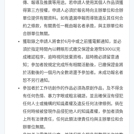
傳、報導及推廣等用途。若申請人使用其個人作品須獲
得第三方授權，申請人必須於報名時向主辦單位和合辦
單位提供有關資料。如有遺漏申報而導致違反其任何合
約之條款，有關責任一概由報名者承擔，與主辦單位和
合辦單位無關。
獲取錄之申請人將會於6月中或之前獲電郵通知，並必
須於指定時間內以轉賬形式繳交保證金港幣$300以完
成確認程序，逾時視同放棄資格，屆時務必請留意通
知；參加者按規定完成所有相關活動後，已繳保證金將
於活動後的一個月內全數退還予參加者。未成功報名者
恕不另行通知。
參加者於工作坊創作的作品必須為原創作品，及不得含
有任何色情、暴力字眼或粗言穢語，並且確保沒有侵犯
任何人士或機構的知識產權及違反任何法律條例。倘在
任何時候被發現作品侵犯他人的知識產權，參加者須負
上所有法律責任，任何此類法律責任均與主辦單位和合
辦單位無關。