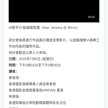
AI歌手VI-點線面對撞（feat. Jeremy @ Mirror)
研討會後將進行作品展示播放音樂影片，以虛擬偶像Vi演繹工
作坊所創的優秀作品。
研討會歡迎公眾人士參與。
日期：
2025年7月6日 (星期日)
時間：
下午2時15分至下午5時30分
講者：
麥振鴻
香港電影後期專業人員協會會長
香港電影金像獎董事局(HKFAA) 董事
林偉強
香港知專設計學院數碼媒體學系系主任