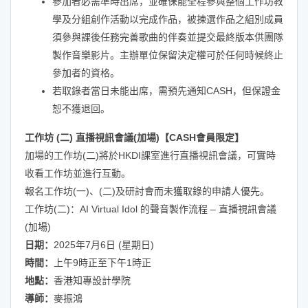
參加者必需準時出席，並確保能全程參與整個工作坊教
學及分組創作活動以完成作品，被揀選作品之組別成員
須參與課後任務完善歌曲的伴奏並提交最終版本供團隊
製作音樂影片。主辦單位保留決定權可於任何時候終止
參加者的資格。
若取錄者當日未能出席，需預先通知CASH，但保證金
恕不獲退回。
工作坊 (二) 直播視訊會議(加場)【CASH會員限定】
加場的工作坊(二)將於HKDI課室進行直播視訊會議，可實時
收看工作坊並進行互動。
報名工作坊(一)、(二)及研討會而未獲取錄的申請人優先。
工作坊(二)：AI Virtual Idol 的聲音製作流程 – 直播視訊會議
(加場)
日期：
2025年7月6日 (星期日)
時間：
上午9時正至下午1時正
地點：
香港知專設計學院
導師：
麥振鴻