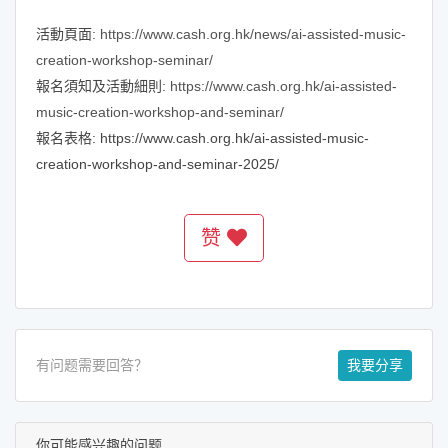
活動頁面:
https://www.cash.org.hk/news/ai-assisted-music-
creation-workshop-seminar/
報名須知及活動細則:
https://www.cash.org.hk/ai-assisted-
music-creation-workshop-and-seminar/
報名表格: https://www.cash.org.hk/ai-assisted-music-
creation-workshop-and-seminar-2025/
赞
有问题需要回答？
我要分享
你可能感兴趣的问题