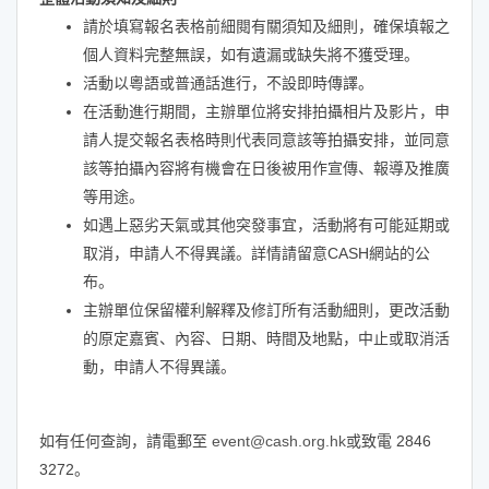
請於填寫報名表格前細閱有關須知及細則，確保填報之
個人資料完整無誤，如有遺漏或缺失將不獲受理。
活動以粵語或普通話進行，不設即時傳譯。
在活動進行期間，主辦單位將安排拍攝相片及影片，申
請人提交報名表格時則代表同意該等拍攝安排，並同意
該等拍攝內容將有機會在日後被用作宣傳、報導及推廣
等用途。
如遇上惡劣天氣或其他突發事宜，活動將有可能延期或
取消，申請人不得異議。詳情請留意CASH網站的公
布。
主辦單位保留權利解釋及修訂所有活動細則，更改活動
的原定嘉賓、內容、日期、時間及地點，中止或取消活
動，申請人不得異議。
如有任何查詢，請電郵至
event@cash.org.hk
或致電 2846
3272。