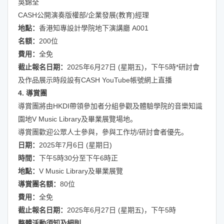
吳錦全
CASH公開演奏版權部/企業發展(教育)經理
地點：
香港知專設計學院地下演講廳 A001
名額：
200位
費用：
全免
截止報名日期：
2025年6月27日 (星期五)，下午5時*研討會
及作品展示時段設有CASH YouTube帳號網上直播
4. 導賞團
導賞團將由HKDI帶領參加者分組參觀及體驗學院的音樂知識
園地V Music Library及畢業展覽場地。
導賞團歡迎公眾人士參與，參與工作坊/研討會者優先。
日期：
2025年7月6日 (星期日)
時間：
下午5時30分至下午6時正
地點：
V Music Library及畢業展覽
導賞團名額：
80位
費用：
全免
截止報名日期：
2025年6月27日 (星期五)，下午5時
整體活動須知及細則