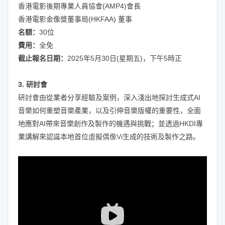
香港電影後期專業人員協會(AMP4)會長
香港電影金像獎董事局(HKFAA) 董事
名額：
30位
費用：
全免
截止報名日期：
2025年5月30日(星期五)，下午5時正
3. 研討會
研討會由從業者分享經驗及案例，深入淺出地探討生成式AI
音樂如何重塑音樂產業，以及引伸音樂版權的重要性，全面
地應對AI帶來音樂創作及製作的機遇與挑戰；並透過HKDI專
業講解來認識本地首位
虛擬偶像Vi
生成的技術及製作之路。