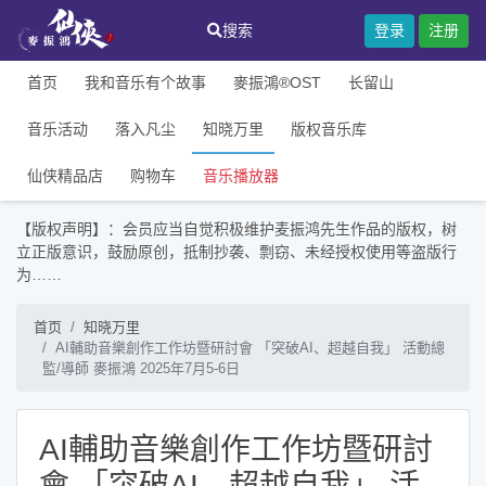
搜索
登录
注册
首页
我和音乐有个故事
麥振鴻®OST
长留山
音乐活动
落入凡尘
知晓万里
版权音乐库
仙侠精品店
购物车
音乐播放器
【版权声明】：会员应当自觉积极维护麦振鸿先生作品的版权，树
立正版意识，鼓励原创，抵制抄袭、剽窃、未经授权使用等盗版行
为……
首页
知晓万里
AI輔助音樂創作工作坊暨研討會 「突破AI、超越自我」 活動總
監/導師 麥振鴻 2025年7月5-6日
AI輔助音樂創作工作坊暨研討
會 「突破AI、超越自我」 活